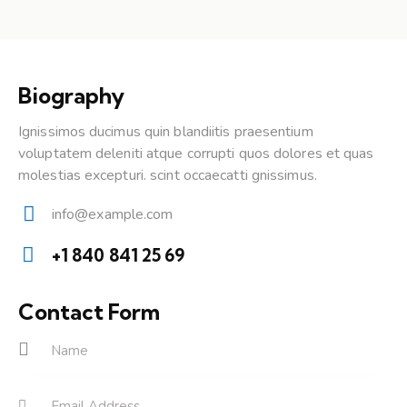
Biography
Ignissimos ducimus quin blandiitis praesentium
voluptatem deleniti atque corrupti quos dolores et quas
molestias excepturi. scint occaecatti gnissimus.
info@example.com
E-
+1 840 841 25 69
m
Ph
ail:
on
Contact Form
e: