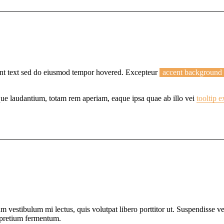
cent text sed do eiusmod tempor hovered. Excepteur
accent background
mque laudantium, totam rem aperiam, eaque ipsa quae ab illo vei
tooltip 
am vestibulum mi lectus, quis volutpat libero porttitor ut. Suspendisse v
 pretium fermentum.