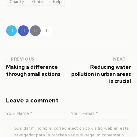
Charity
Global
Help
PREVIOUS
NEXT
Making a difference
Reducing water
through small actions
pollution in urban areas
is crucial
Leave a comment
Guardar mi nombre, correo electrónico y sitio web en este
navegador para la próxima vez que haga un comentario.