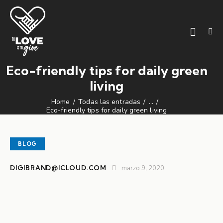
Eco-friendly tips for daily green
living
Home
Todas las entradas
...
Eco-friendly tips for daily green living
BLOG
DIGIBRAND@ICLOUD.COM
marzo 9, 2020