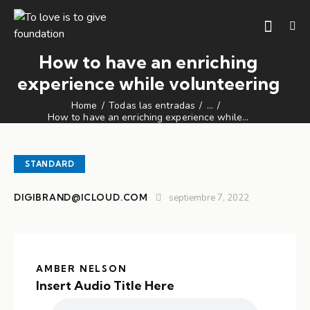
How to have an enriching
experience while volunteering
Home
Todas las entradas
...
How to have an enriching experience while...
STANDARD
DIGIBRAND@ICLOUD.COM
septiembre 7, 2022
AMBER NELSON
Insert Audio Title Here