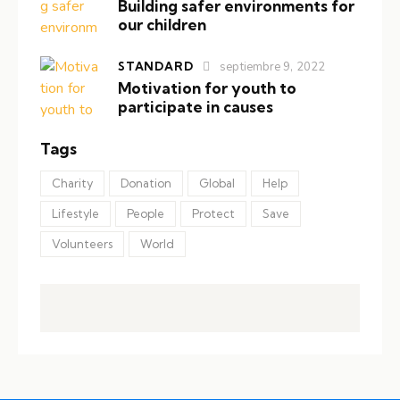
Building safer environments for
our children
STANDARD
septiembre 9, 2022
Motivation for youth to
participate in causes
Tags
Charity
Donation
Global
Help
Lifestyle
People
Protect
Save
Volunteers
World